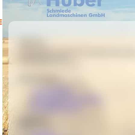
Adresse
Gerhard Huber Schmiede & Landmaschinen Gm
Betriebsgebiet Nord 3
7123 Mönchhof, Österreich
Kontaktdaten
+43 2173 80 967
office@huber-landmaschinen.at
Zum Kontaktformular
Quicklinks
Impressum