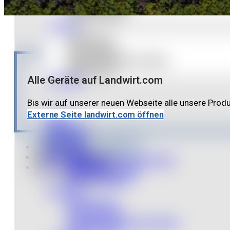
NEUE MASCHINEN
HUBER-GERÄTE
SERVICE
WERKSTATT
SCHLOSSEREI
SONDERKONSTRUKTIONEN
ERSATZTEILE
Alle Geräte auf Landwirt.com
KONTAKT
Bis wir auf unserer neuen Webseite alle unsere Prod
Externe Seite landwirt.com öffnen
HOME
ÜBER UNS
PARTNER
Gebrauchte Maschinen
PRODUKTE
Huber-Geräte
GEBRAUCHTE MASCHINEN
Neue Maschinen
NEUE MASCHINEN
HUBER-GERÄTE
SERVICE
WERKSTATT
SCHLOSSEREI
SONDERKONSTRUKTIONEN